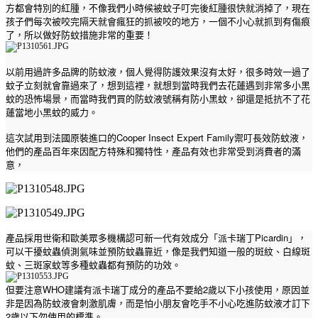
方都會特別的紅腫，不像我們小時候被蚊子叮完後紅腫很快就消掉了，現在
孩子們每次被咬完隔天就會瘋狂的抓被咬的地方，一個不小心就抓到有傷痕
了，所以做好防蚊措施非常的重要！
以前用過許多品牌的防蚊液，個人覺得防護效果沒有太好，很多時效一過了
蚊子立刻就會靠過來了，想到這裡，就想到當時我們去花蓮遇到非常多小黑
蚊的恐怖場景，而當時我們買的防蚊液號稱有防小黑蚊，卻還是抵抗不了花
蓮當地小黑蚊的威力。
Cooper Insect Expert Family
這次試用到法國原裝進口的
禦叮長效防蚊液，
他們的產品百年來因配方特殊和獨特性，產品有效也非常受到消費者的滿
意，
Picardin
產品採用世衛和歐美眾多機構認可新一代有效成分「派卡瑞丁
」，
可以干擾蚊蟲偵測氣味並預防蚊蟲靠近，像是我們知道一般的斑紋、白線斑
蚊、三斑家蚊等多種蚊蟲都有預防的功效。
WHO
2
但要注意
建議有派卡瑞丁成分的產品不要給
歲以下小孩使用，原因並
非是因為防蚊液會刺激肌膚，而是怕小朋友會吃手不小心吃進防蚊液才訂下
2
歲以下勿使用的標準。